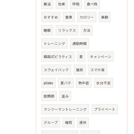
腸活
効果
呼吸
食べ物
おすすめ
食事
カロリー
美脚
睡眠
リラックス
方法
トレーニング
通勤時間
韓国式ピラティス
夏
キャンペーン
スウェイバック
猫背
スマホ首
pilates
夏バテ
熱中症
水分不足
股関節
歪み
マンツーマントレーニング
プライベート
グループ
梅雨
連休