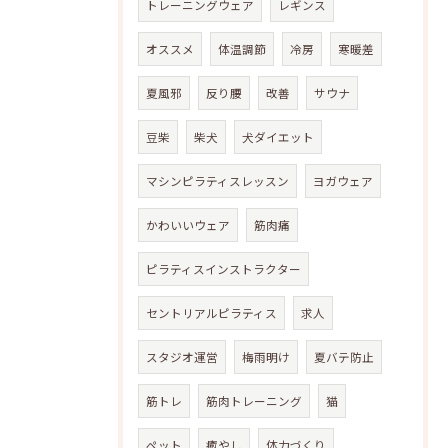
トレーニングウェア
レギンス
オススメ
体温調節
冷房
寒暖差
夏風邪
反り腰
改善
サウナ
豆柴
柴犬
犬ダイエット
マシンピラティスレッスン
ヨガウェア
かわいいウェア
筋肉痛
ピラティスインストラクター
セントリアルピラティス
求人
スタジオ運営
梅雨明け
夏バテ防止
筋トレ
筋肉トレーニング
猫
ペット
癒やし
体力づくり