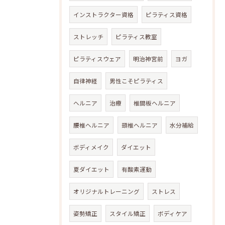
インストラクター資格
ピラティス資格
ストレッチ
ピラティス教室
ピラティスウェア
明治神宮前
ヨガ
自律神経
男性こそピラティス
ヘルニア
治療
椎間板ヘルニア
腰椎ヘルニア
頸椎ヘルニア
水分補給
ボディメイク
ダイエット
夏ダイエット
有酸素運動
オリジナルトレーニング
ストレス
姿勢矯正
スタイル矯正
ボディケア