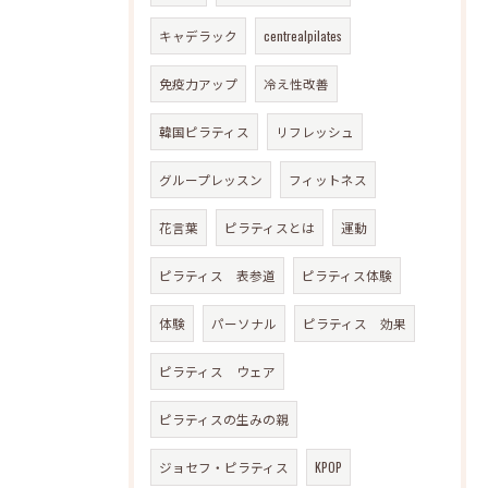
キャデラック
centrealpilates
免疫力アップ
冷え性改善
韓国ピラティス
リフレッシュ
グループレッスン
フィットネス
花言葉
ピラティスとは
運動
ピラティス 表参道
ピラティス体験
体験
パーソナル
ピラティス 効果
ピラティス ウェア
ピラティスの生みの親
ジョセフ・ピラティス
KPOP