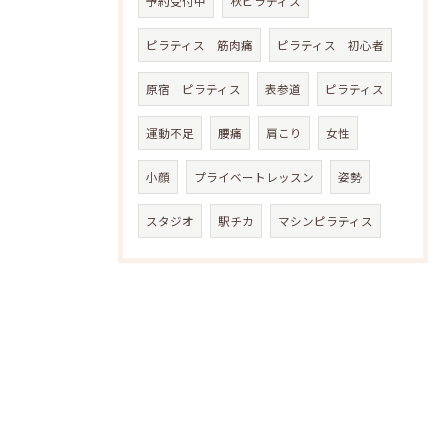
予約受付中
秋ピラティス
ピラティス 筋肉痛
ピラティス 初心者
原宿 ピラティス
表参道
ピラティス
運動不足
腰痛
肩こり
女性
小顔
プライベートレッスン
姿勢
スタジオ
駅チカ
マシンピラティス