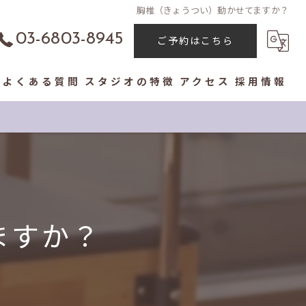
胸椎（きょうつい）動かせてますか？
03-6803-8945
ご予約はこちら
よくある質問
スタジオの特徴
アクセス
採用情報
コンセプト
パーソナル
体験レッスン
ますか？
初心者