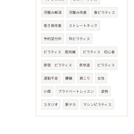
浮腫み解消
浮腫み改善
春ピラティス
巻き肩改善
ストレートネック
予約受付中
秋ピラティス
ピラティス 筋肉痛
ピラティス 初心者
原宿 ピラティス
表参道
ピラティス
運動不足
腰痛
肩こり
女性
小顔
プライベートレッスン
姿勢
スタジオ
駅チカ
マシンピラティス