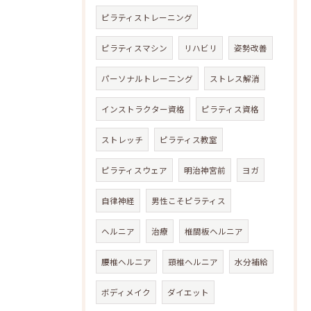
ピラティストレーニング
ピラティスマシン
リハビリ
姿勢改善
パーソナルトレーニング
ストレス解消
インストラクター資格
ピラティス資格
ストレッチ
ピラティス教室
ピラティスウェア
明治神宮前
ヨガ
自律神経
男性こそピラティス
ヘルニア
治療
椎間板ヘルニア
腰椎ヘルニア
頸椎ヘルニア
水分補給
ボディメイク
ダイエット