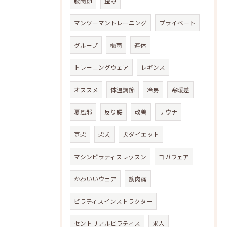
股関節
歪み
マンツーマントレーニング
プライベート
グループ
梅雨
連休
トレーニングウェア
レギンス
オススメ
体温調節
冷房
寒暖差
夏風邪
反り腰
改善
サウナ
豆柴
柴犬
犬ダイエット
マシンピラティスレッスン
ヨガウェア
かわいいウェア
筋肉痛
ピラティスインストラクター
セントリアルピラティス
求人