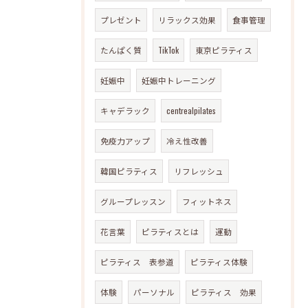
プレゼント
リラックス効果
食事管理
たんぱく質
TikTok
東京ピラティス
妊娠中
妊娠中トレーニング
キャデラック
centrealpilates
免疫力アップ
冷え性改善
韓国ピラティス
リフレッシュ
グループレッスン
フィットネス
花言葉
ピラティスとは
運動
ピラティス 表参道
ピラティス体験
体験
パーソナル
ピラティス 効果