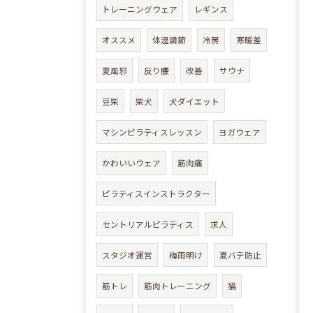
トレーニングウェア
レギンス
オススメ
体温調節
冷房
寒暖差
夏風邪
反り腰
改善
サウナ
豆柴
柴犬
犬ダイエット
マシンピラティスレッスン
ヨガウェア
かわいいウェア
筋肉痛
ピラティスインストラクター
セントリアルピラティス
求人
スタジオ運営
梅雨明け
夏バテ防止
筋トレ
筋肉トレーニング
猫