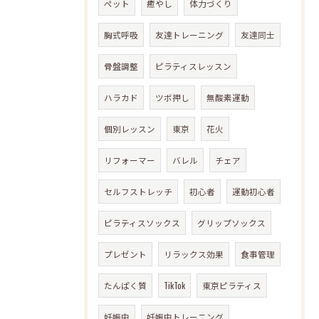
ペット
癒やし
体力づくり
胸式呼吸
友達トレーニング
友達同士
骨盤調整
ピラティスレッスン
ハラカド
ツボ押し
無酸素運動
個別レッスン
東京
花火
リフォーマー
バレル
チェア
セルフストレッチ
初心者
運動初心者
ピラティスソックス
グリップソックス
プレゼント
リラックス効果
食事管理
たんぱく質
TikTok
東京ピラティス
妊娠中
妊娠中トレーニング