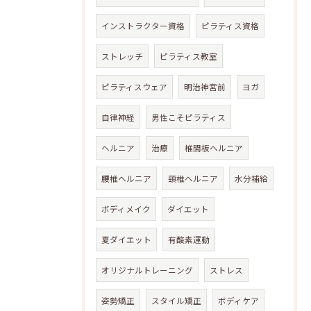
インストラクター資格
ピラティス資格
ストレッチ
ピラティス教室
ピラティスウェア
明治神宮前
ヨガ
自律神経
男性こそピラティス
ヘルニア
治療
椎間板ヘルニア
腰椎ヘルニア
頸椎ヘルニア
水分補給
ボディメイク
ダイエット
夏ダイエット
有酸素運動
オリジナルトレーニング
ストレス
姿勢矯正
スタイル矯正
ボディケア