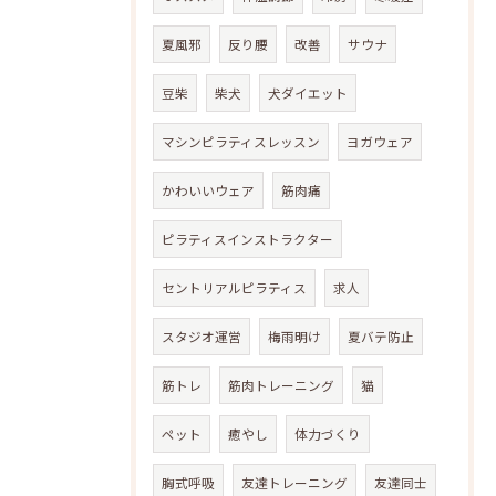
夏風邪
反り腰
改善
サウナ
豆柴
柴犬
犬ダイエット
マシンピラティスレッスン
ヨガウェア
かわいいウェア
筋肉痛
ピラティスインストラクター
セントリアルピラティス
求人
スタジオ運営
梅雨明け
夏バテ防止
筋トレ
筋肉トレーニング
猫
ペット
癒やし
体力づくり
胸式呼吸
友達トレーニング
友達同士