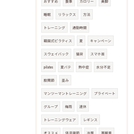
おすすめ
食事
カロリー
美脚
睡眠
リラックス
方法
トレーニング
通勤時間
韓国式ピラティス
夏
キャンペーン
スウェイバック
猫背
スマホ首
pilates
夏バテ
熱中症
水分不足
股関節
歪み
マンツーマントレーニング
プライベート
グループ
梅雨
連休
トレーニングウェア
レギンス
オススメ
体温調節
冷房
寒暖差