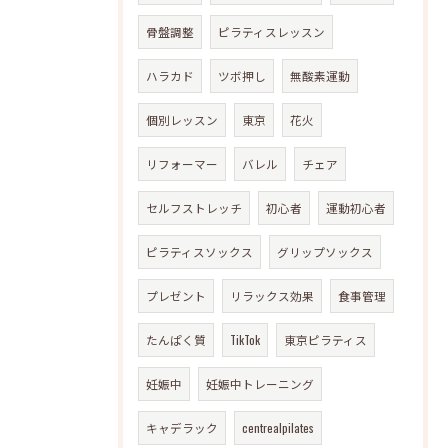
骨盤調整
ピラティスレッスン
ハラカド
ツボ押し
無酸素運動
個別レッスン
東京
花火
リフォーマー
バレル
チェア
セルフストレッチ
初心者
運動初心者
ピラティスソックス
グリップソックス
プレゼント
リラックス効果
食事管理
たんぱく質
TikTok
東京ピラティス
妊娠中
妊娠中トレーニング
キャデラック
centrealpilates