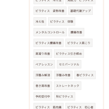
ピラティス 姿勢改善
基礎代謝アップ
冷え性
ピラティス 体験
メンタルコントロール
腰痛改善
ピラティス腰痛改善
ピラティス肩こり
肩凝り改善
ピラティス引き締め
ペアレッスン
セミパーソナル
浮腫み解消
浮腫み改善
春ピラティス
巻き肩改善
ストレートネック
予約受付中
秋ピラティス
ピラティス 筋肉痛
ピラティス 初心者